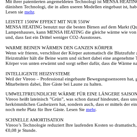
Mit ihrer patentierten angemeldeten Technologi ist MENSA HEATING
dänishen Technologi, die in allen useren Modellen eingebaut ist, hab
Lesen sie
mehr
.
LEISTET 1500W EFFEKT MIT NUR 550W
MENSA HEATING benutzt nur die besten Birnen auf dem Markt (Qua
Lampenhauses, kann MENSA HEATING die gleiche wärme wie von einer
und, dass fast ein Drittel weniger CO2-Ausstosses.
WARME BEINEN WÄRMEN DEN GANZEN KÖRPER
Wenn wir frieren, verschlisst der Körper automatisch die Blutzufuhr 
Heizstrahler hält die Beine warm und sichert dabei eine angenehme T
Körper von unten erwärmt und sorgt selber dafür, dass die Wärme na
INTELLIGENTE HEIZSYSTEME
Weil der Vireoo – Professional eingebaute Bewegungssensoren hat, g
Mitarbeitern dabei, Ihre Gäste bei Laune zu halten.
UMWELTFREUNDLICHE WÄRME FÜR EINE LÄNGERE SAISO
Vireoo heißt lateinisch ”Grün”, was schon darauf hindeutet, dass u
herkömmlichen Gasheizern hat, sondern auch, dass er mittels der ein
noch mehr Platz für Ihre Gäste. Lesen Sie
mehr
.
SCHNELLE AMORTISATION
Vireoo’s Technologie reduziert Ihre laufenden Kosten so dramatisch
€0,08 je Stunde.