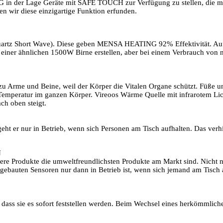
 in der Lage Geräte mit SAFE TOUCH zur Verfügung zu stellen, die man
en wir diese einzigartige Funktion erfunden.
rtz Short Wave). Diese geben MENSA HEATING 92% Effektivität. Auf 
 ähnlichen 1500W Birne erstellen, aber bei einem Verbrauch von nur 
zu Arme und Beine, weil der Körper die Vitalen Organe schützt. Füße und
emperatur im ganzen Körper. Vireoos Wärme Quelle mit infrarotem Licht 
ch oben steigt.
eht er nur in Betrieb, wenn sich Personen am Tisch aufhalten. Das verh
N
nsere Produkte die umweltfreundlichsten Produkte am Markt sind. Nicht 
gebauten Sensoren nur dann in Betrieb ist, wenn sich jemand am Tisch 
, dass sie es sofort feststellen werden. Beim Wechsel eines herkömmlic