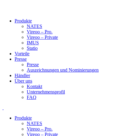
Produkte
NATES
Vireoo – Pro.
Vireoo – Private
IMUS
Statio
Vorteile
Presse
Presse
Auszeichnungen und Nominierungen
Händler
Über uns
Kontakt
Unternehmensprofil
FAQ
Produkte
NATES
Vireoo – Pro.
Vireoo – Private