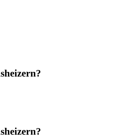
asheizern?
asheizern?