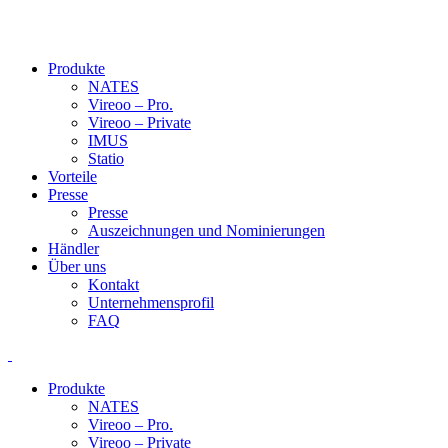
Produkte
NATES
Vireoo – Pro.
Vireoo – Private
IMUS
Statio
Vorteile
Presse
Presse
Auszeichnungen und Nominierungen
Händler
Über uns
Kontakt
Unternehmensprofil
FAQ
Produkte
NATES
Vireoo – Pro.
Vireoo – Private